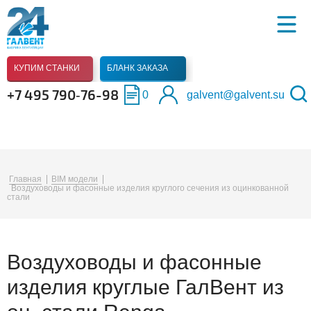
КУПИМ СТАНКИ
БЛАНК ЗАКАЗА
+7 495 790‑76-98
0
galvent@galvent.su
Главная
BIM модели
Воздуховоды и фасонные изделия круглого сечения из оцинкованной
стали
Воздуховоды и фасонные
изделия круглые ГалВент из