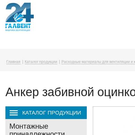
Компания
Каталог
Услуги
Главная
Каталог продукции
Расходные материалы для вентиляции и 
О компании
Воздуховоды и фасонные изделия
Упаковка в плёнку
Вакансии
Вентиляционные решетки и диффузо
Анкер забивной оцинк
Корпоративная жизнь
Канальные нагреватели
Закупки
Монтажные принадлежности
КАТАЛОГ ПРОДУКЦИИ
Монтажные
принадлежности