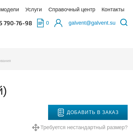
-модели
Услуги
Справочный центр
Контакты
5 790‑76-98
0
galvent@galvent.su
качать BIM-модели
качать BIM-модели
качать BIM-модели
ования
олненные объекты
укция из нержавеющей стали
аска
тификаты
ьтры
й)
тная связь
иляционные установки
ДОБАВИТЬ В ЗАКАЗ
Требуется нестандартный размер?