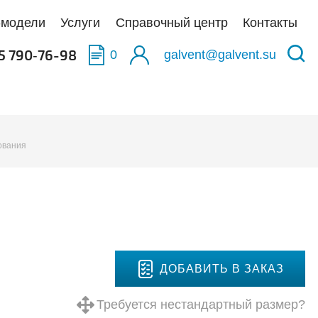
-модели
Услуги
Справочный центр
Контакты
5 790‑76-98
0
galvent@galvent.su
качать BIM-модели
качать BIM-модели
качать BIM-модели
ования
олненные объекты
укция из нержавеющей стали
аска
тификаты
ьтры
тная связь
иляционные установки
ДОБАВИТЬ В ЗАКАЗ
Требуется нестандартный размер?