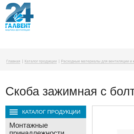
Компания
Каталог
Услуги
Главная
Каталог продукции
Расходные материалы для вентиляции и 
О компании
Воздуховоды и фасонные изделия
Упаковка в плёнку
Вакансии
Вентиляционные решетки и диффузо
Скоба зажимная с бол
Корпоративная жизнь
Канальные нагреватели
Закупки
Монтажные принадлежности
КАТАЛОГ ПРОДУКЦИИ
Монтажные
принадлежности