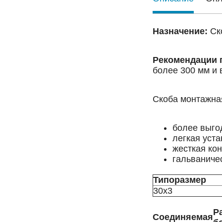
Назначение:
Ско
Рекомендации 
более 300 мм и 
Скоба монтажна
более выго
легкая уст
жесткая кон
гальваничес
Типоразмер
30x3
Р
Соединяемая