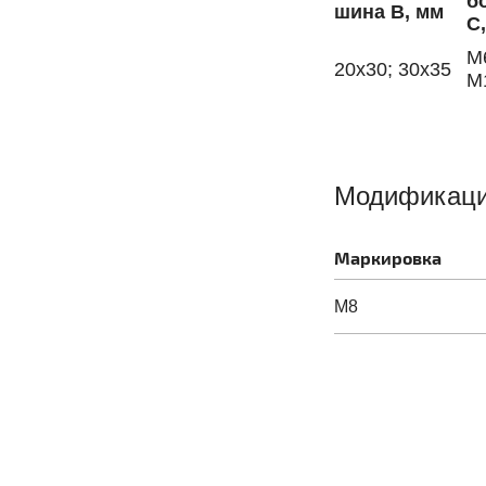
б
шина В, мм
С
М
20х30; 30х35
М
Модификац
Маркировка
М8