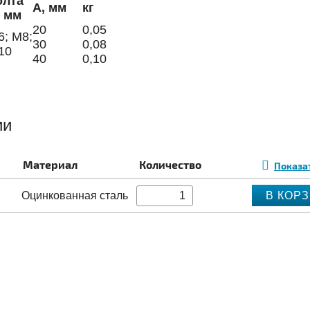
олта
А, мм
кг
, мм
20
0,05
6; М8;
30
0,08
10
40
0,10
ии
Материал
Количество
Показа
Оцинкованная сталь
В КОР