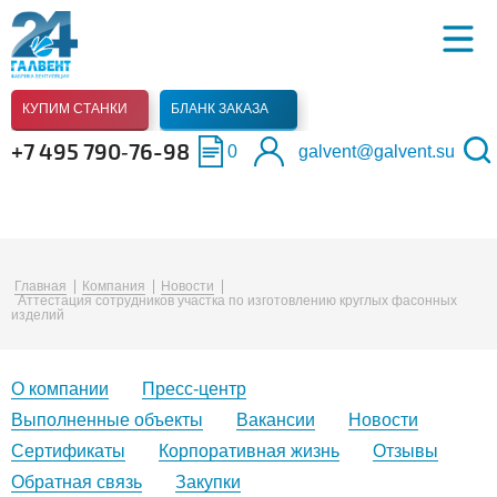
КУПИМ СТАНКИ
БЛАНК ЗАКАЗА
+7 495 790‑76-98
0
galvent@galvent.su
Главная
Компания
Новости
Аттестация сотрудников участка по изготовлению круглых фасонных
изделий
О компании
Пресс-центр
Выполненные объекты
Вакансии
Новости
Сертификаты
Корпоративная жизнь
Отзывы
Обратная связь
Закупки