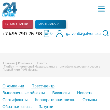
КУПИМ СТАНКИ
БЛАНК ЗАКАЗА
+7 495 790‑76-98
0
galvent@galvent.su
Главная
Компания
Новости
ГалВент – чемпионы! Наша команда с триумфом завершила сезон в
Первой лиге РФЛ Москва
О компании
Пресс-центр
Выполненные объекты
Вакансии
Новости
Сертификаты
Корпоративная жизнь
Отзывы
Обратная связь
Закупки