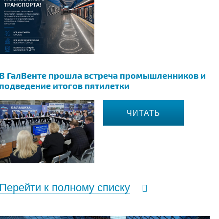
В ГалВенте прошла встреча промышленников и
подведение итогов пятилетки
ЧИТАТЬ
Перейти к полному списку