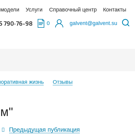
-модели
Услуги
Справочный центр
Контакты
5 790‑76-98
0
galvent@galvent.su
качать BIM-модели
качать BIM-модели
качать BIM-модели
олненные объекты
укция из нержавеющей стали
аска
тификаты
ьтры
поративная жизнь
Отзывы
тная связь
иляционные установки
ом"
Предыдущая публикация