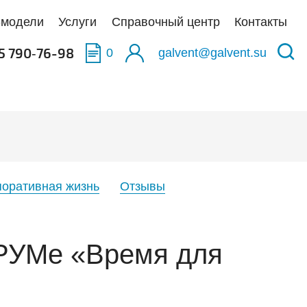
-модели
Услуги
Справочный центр
Контакты
5 790‑76-98
0
galvent@galvent.su
качать BIM-модели
качать BIM-модели
качать BIM-модели
олненные объекты
укция из нержавеющей стали
аска
тификаты
ьтры
поративная жизнь
Отзывы
тная связь
иляционные установки
ОРУМе «Время для