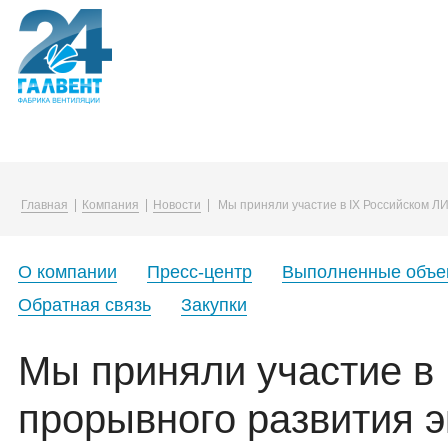
Компания
Каталог
Услуги
Главная
Компания
Новости
Мы приняли участие в IХ Российском Л
О компании
Воздуховоды и фасонные изделия
Упаковка в плёнку
Вакансии
Вентиляционные решетки и диффузо
О компании
Пресс-центр
Выполненные объе
Корпоративная жизнь
Канальные нагреватели
Обратная связь
Закупки
Закупки
Монтажные принадлежности
Мы приняли участие в
прорывного развития 