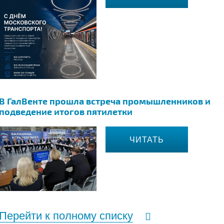
В ГалВенте прошла встреча промышленников и
подведение итогов пятилетки
ЧИТАТЬ
Перейти к полному списку