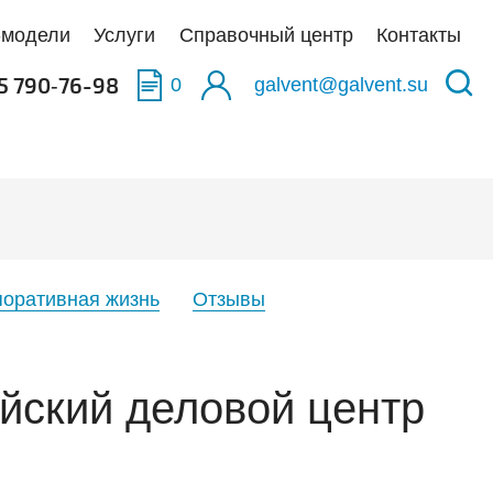
-модели
Услуги
Справочный центр
Контакты
5 790‑76-98
0
galvent@galvent.su
качать BIM-модели
качать BIM-модели
качать BIM-модели
олненные объекты
укция из нержавеющей стали
аска
тификаты
ьтры
поративная жизнь
Отзывы
тная связь
иляционные установки
йский деловой центр