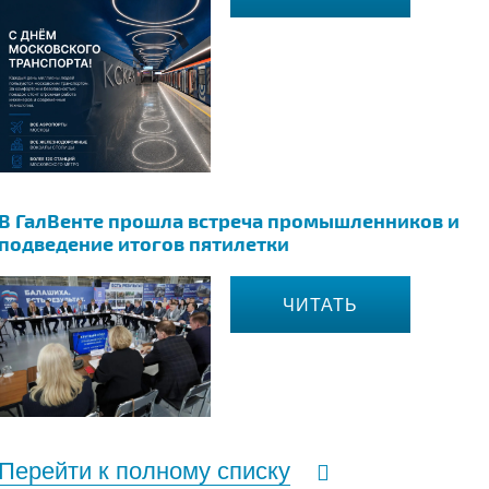
В ГалВенте прошла встреча промышленников и
подведение итогов пятилетки
ЧИТАТЬ
Перейти к полному списку