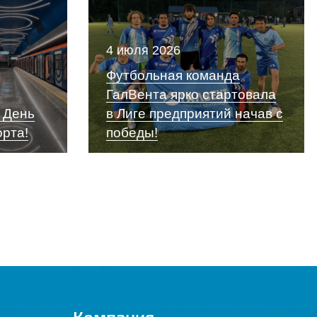
4 июля 2026
Футбольная команда
ГалВента ярко стартовала
 День
в Лиге предприятий начав с
орта!
победы!
Компания