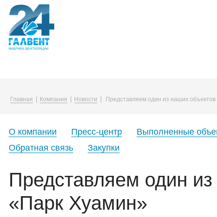
Компания
Каталог
Услуги
Главная
Компания
Новости
Представляем один из наших объектов 
О компании
Воздуховоды и фасонные изделия
Упаковка в плёнку
Вакансии
Вентиляционные решетки и диффузо
О компании
Пресс-центр
Выполненные объе
Корпоративная жизнь
Канальные нагреватели
Обратная связь
Закупки
Закупки
Монтажные принадлежности
Представляем один из
«Парк Хуамин»