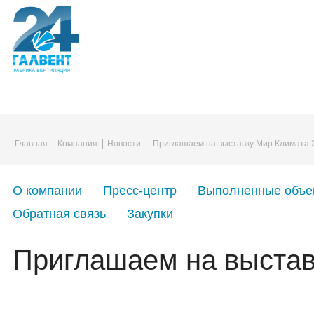
Компания
Каталог
Услуги
Главная
Компания
Новости
Приглашаем на выставку Мир Климата 
О компании
Воздуховоды и фасонные изделия
Упаковка в плёнку
Вакансии
Вентиляционные решетки и диффузо
О компании
Пресс-центр
Выполненные объе
Корпоративная жизнь
Канальные нагреватели
Обратная связь
Закупки
Закупки
Монтажные принадлежности
Приглашаем на выстав