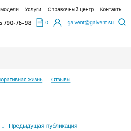
-модели
Услуги
Справочный центр
Контакты
5 790‑76-98
0
galvent@galvent.su
качать BIM-модели
качать BIM-модели
качать BIM-модели
олненные объекты
укция из нержавеющей стали
аска
тификаты
ьтры
поративная жизнь
Отзывы
тная связь
иляционные установки
Предыдущая публикация