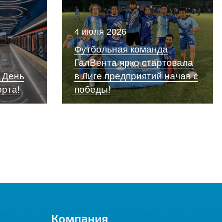
4 июля 2026
Футбольная команда
ГалВента ярко стартовала
 День
в Лиге предприятий начав с
орта!
победы!
Компания