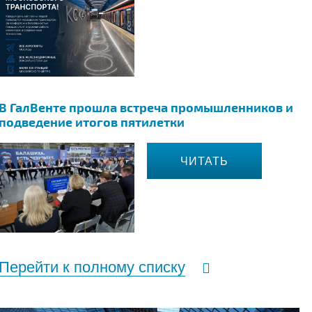
В ГалВенте прошла встреча промышленников и
подведение итогов пятилетки
ЧИТАТЬ
Перейти к полному списку