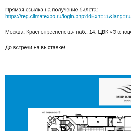
Прямая ссылка на получение билета:
https://reg.climatexpo.ru/login.php?idExh=11&lang=ru
Москва, Краснопресненская наб., 14. ЦВК «Экспо
До встречи на выставке!