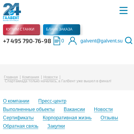
КУПИМ СТАНКИ
БЛАНК ЗАКАЗА
+7 495 790‑76-98
0
galvent@galvent.su
Главная
Компания
Новости
Спартакиада только началась, а ГалВент уже вышел в финал!
О компании
Пресс-центр
Выполненные объекты
Вакансии
Новости
Сертификаты
Корпоративная жизнь
Отзывы
Обратная связь
Закупки