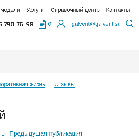
-модели
Услуги
Справочный центр
Контакты
5 790‑76-98
0
galvent@galvent.su
качать BIM-модели
качать BIM-модели
качать BIM-модели
олненные объекты
укция из нержавеющей стали
аска
тификаты
ьтры
поративная жизнь
Отзывы
тная связь
иляционные установки
й
Предыдущая публикация