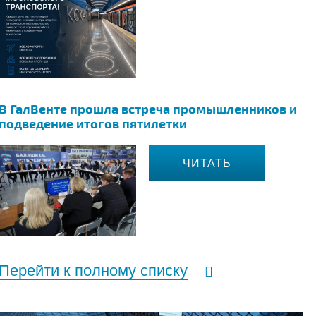
В ГалВенте прошла встреча промышленников и
подведение итогов пятилетки
ЧИТАТЬ
Перейти к полному списку