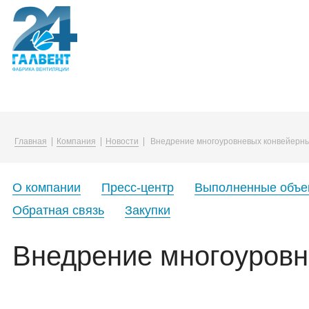
Компания
Каталог
Услуги
Главная
Компания
Новости
Внедрение многоуровневых конвейерны
О компании
Воздуховоды и фасонные изделия
Упаковка в плёнку
Вакансии
Вентиляционные решетки и диффузо
О компании
Пресс-центр
Выполненные объе
Корпоративная жизнь
Канальные нагреватели
Обратная связь
Закупки
Закупки
Монтажные принадлежности
Внедрение многоуровн