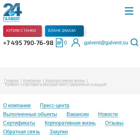
КУПИМ СТАНКИ
БЛАНК ЗАКАЗА
+7 495 790‑76-98
0
galvent@galvent.su
Главная
Компания
Корпоративная жизнь
ГалВент стартовал в Высшей лиге с уверенной победой!
О компании
Пресс-центр
Выполненные объекты
Вакансии
Новости
Сертификаты
Корпоративная жизнь
Отзывы
Обратная связь
Закупки