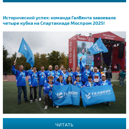
Исторический успех: команда ГалВента завоевала
четыре кубка на Спартакиаде Моспром 2025!
ЧИТАТЬ