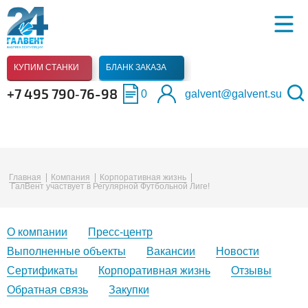
КУПИМ СТАНКИ
БЛАНК ЗАКАЗА
+7 495 790‑76-98
0
galvent@galvent.su
Главная
Компания
Корпоративная жизнь
ГалВент участвует в Регулярной Футбольной Лиге!
О компании
Пресс-центр
Выполненные объекты
Вакансии
Новости
Сертификаты
Корпоративная жизнь
Отзывы
Обратная связь
Закупки