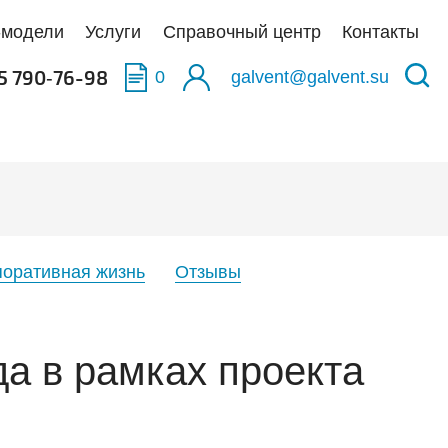
-модели
Услуги
Справочный центр
Контакты
5 790‑76-98
0
galvent@galvent.su
качать BIM-модели
качать BIM-модели
качать BIM-модели
олненные объекты
укция из нержавеющей стали
аска
тификаты
ьтры
поративная жизнь
Отзывы
тная связь
иляционные установки
да в рамках проекта