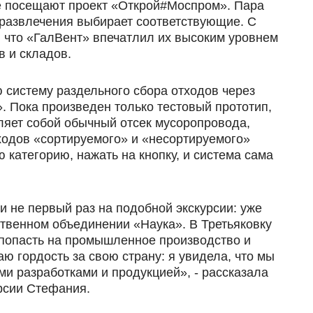
ые посещают проект «Открой#Моспром». Пара
 развлечения выбирает соответствующие. С
 что «ГалВент» впечатлил их высоким уровнем
 и складов.
 систему раздельного сбора отходов через
. Пока произведен только тестовый прототип,
вляет собой обычный отсек мусоропровода,
ходов «сортируемого» и «несортируемого»
категорию, нажать на кнопку, и система сама
не первый раз на подобной экскурсии: уже
твенном объединении «Наука». В Третьяковку
с попасть на промышленное производство и
ю гордость за свою страну: я увидела, что мы
и разработками и продукцией», - рассказала
рсии Стефания.