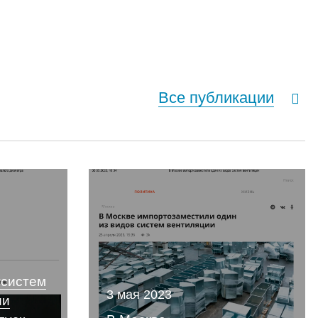
Все публикации
тсистем
3 мая 2023
ии