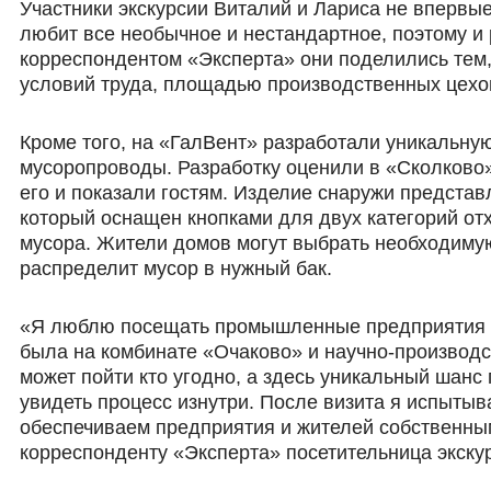
Участники экскурсии Виталий и Лариса не вперв
любит все необычное и нестандартное, поэтому и
корреспондентом «Эксперта» они поделились тем,
условий труда, площадью производственных цехов
Кроме того, на «ГалВент» разработали уникальную
мусоропроводы. Разработку оценили в «Сколково»
его и показали гостям. Изделие снаружи предста
который оснащен кнопками для двух категорий от
мусора. Жители домов могут выбрать необходимую 
распределит мусор в нужный бак.
«Я люблю посещать промышленные предприятия и 
была на комбинате «Очаково» и научно-производс
может пойти кто угодно, а здесь уникальный шан
увидеть процесс изнутри. После визита я испытыва
обеспечиваем предприятия и жителей собственным
корреспонденту «Эксперта» посетительница экску