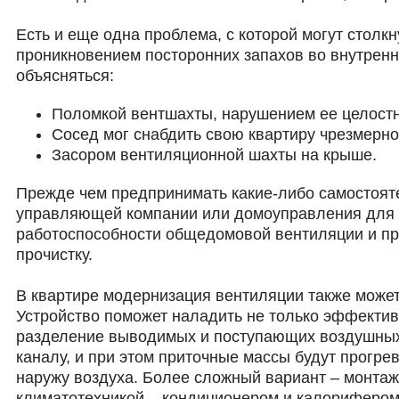
Есть и еще одна проблема, с которой могут столк
проникновением посторонних запахов во внутренн
объясняться:
Поломкой вентшахты, нарушением ее целостн
Сосед мог снабдить свою квартиру чрезмерн
Засором вентиляционной шахты на крыше.
Прежде чем предпринимать какие-либо самостоят
управляющей компании или домоуправления для т
работоспособности общедомовой вентиляции и п
прочистку.
В квартире модернизация вентиляции также может
Устройство поможет наладить не только эффектив
разделение выводимых и поступающих воздушных 
каналу, и при этом приточные массы будут прогре
наружу воздуха. Более сложный вариант – монта
климатотехникой – кондиционером и калорифером.