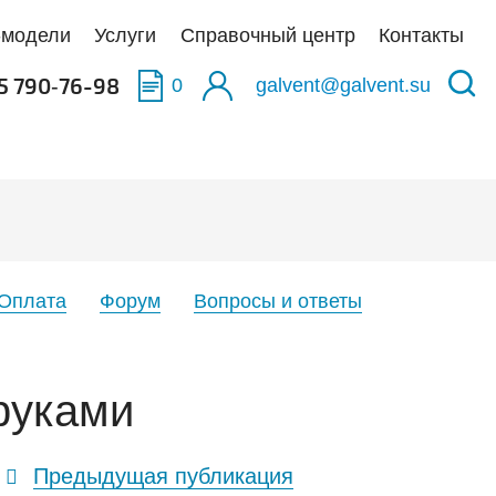
-модели
Услуги
Справочный центр
Контакты
5 790‑76-98
0
galvent@galvent.su
качать BIM-модели
качать BIM-модели
качать BIM-модели
олненные объекты
укция из нержавеющей стали
аска
тификаты
ьтры
Оплата
Форум
Вопросы и ответы
тная связь
иляционные установки
руками
Предыдущая публикация