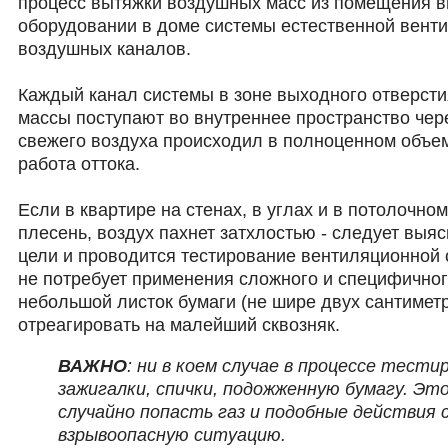
процесс вытяжки воздушных масс из помещения вн
оборудовании в доме системы естественной вент
воздушных каналов.
Каждый канал системы в зоне выходного отверст
массы поступают во внутреннее пространство чере
свежего воздуха происходил в полноценном объем
работа оттока.
Если в квартире на стенах, в углах и в потолочно
плесень, воздух пахнет затхлостью - следует выя
цели и проводится тестирование вентиляционной 
не потребует применения сложного и специфичног
небольшой листок бумаги (не шире двух сантимет
отреагировать на малейший сквозняк.
ВАЖНО
: ни в коем случае в процессе тест
зажигалки, спички, подожженную бумагу. Это
случайно попасть газ и подобные действия 
взрывоопасную ситуацию.