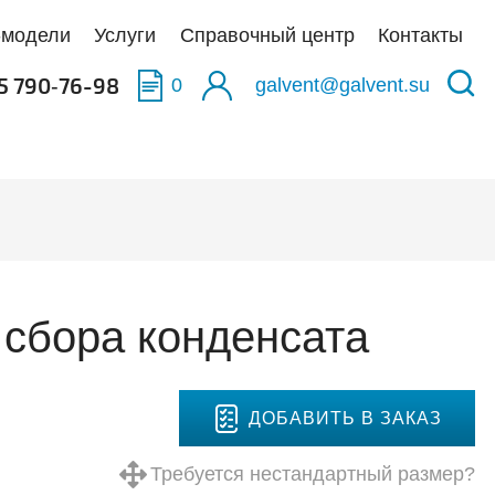
-модели
Услуги
Справочный центр
Контакты
5 790‑76-98
0
galvent@galvent.su
качать BIM-модели
качать BIM-модели
качать BIM-модели
олненные объекты
укция из нержавеющей стали
аска
тификаты
ьтры
 сбора конденсата
тная связь
иляционные установки
ДОБАВИТЬ В ЗАКАЗ
Требуется нестандартный размер?