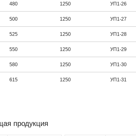
480
1250
УП1-26
500
1250
УП1-27
525
1250
УП1-28
550
1250
УП1-29
580
1250
УП1-30
615
1250
УП1-31
655
1250
УП1-32
700
1250
УП1-33
щая продукция
750
1250
УП1-34