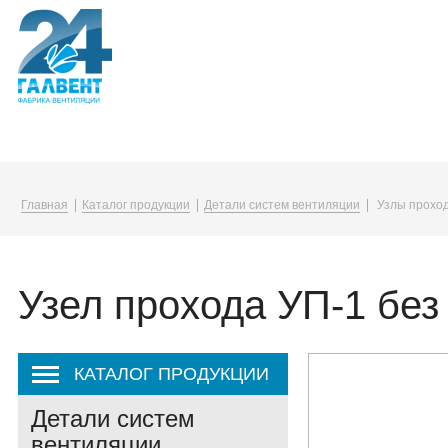
Компания
Каталог
Услуги
Главная
Каталог продукции
Детали систем вентиляции
Узлы проход
О компании
Воздуховоды и фасонные изделия
Упаковка в плёнку
Вакансии
Вентиляционные решетки и диффузо
Узел прохода УП-1 без
Корпоративная жизнь
Канальные нагреватели
Закупки
Монтажные принадлежности
КАТАЛОГ ПРОДУКЦИИ
Детали систем
вентиляции