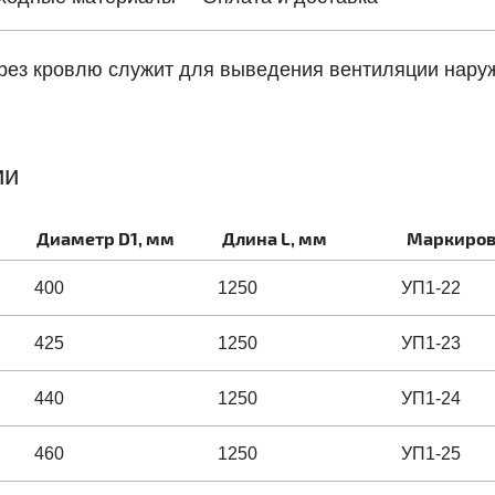
ерез кровлю служит для выведения вентиляции нару
ии
Диаметр D1, мм
Длина L, мм
Маркиров
400
1250
УП1-22
425
1250
УП1-23
440
1250
УП1-24
460
1250
УП1-25