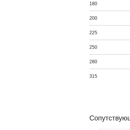
180
200
225
250
280
315
355
400
Сопутствую
450