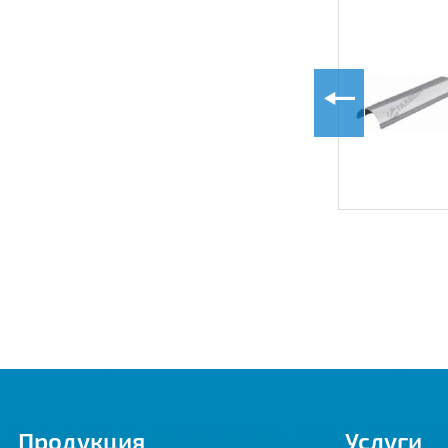
500
560
Клапан
противопожарный
630
КПС-1
710
800
900
1000
1120
1250
Продукция
Услуги