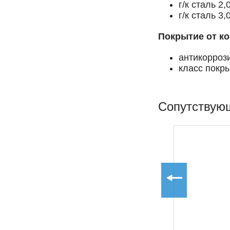
г/к сталь 2,
г/к сталь 3,
Покрытие от ко
антикорроз
класс покр
Сопутствую
Прямые участки
воздуховода
(сварные
прямоугольные)