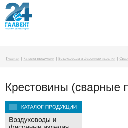
Компания
Каталог
Услуги
Главная
Каталог продукции
Воздуховоды и фасонные изделия
Свар
О компании
Воздуховоды и фасонные изделия
Упаковка в плёнку
Вакансии
Вентиляционные решетки и диффузо
Крестовины (сварные 
Корпоративная жизнь
Канальные нагреватели
Закупки
Монтажные принадлежности
КАТАЛОГ ПРОДУКЦИИ
Воздуховоды и
фасонные изделия