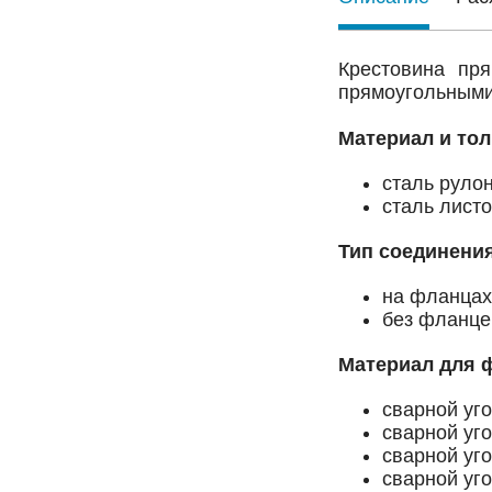
Крестовина пр
прямоугольными 
Материал и то
сталь рулон
сталь листо
Тип соединени
на фланцах
без фланце
Материал для 
сварной уг
сварной уг
сварной уг
сварной уг