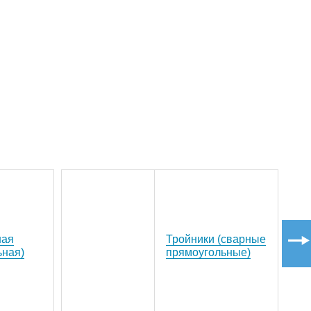
ная
Тройники (сварные
ьная)
прямоугольные)