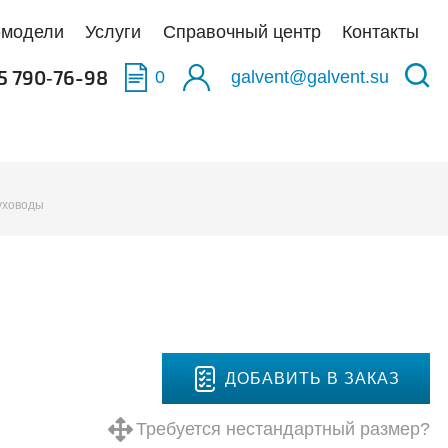
-модели
Услуги
Справочный центр
Контакты
5 790‑76-98
0
galvent@galvent.su
качать BIM-модели
качать BIM-модели
качать BIM-модели
уховоды
олненные объекты
укция из нержавеющей стали
аска
тификаты
ьтры
тная связь
иляционные установки
ДОБАВИТЬ В ЗАКАЗ
Требуется нестандартный размер?