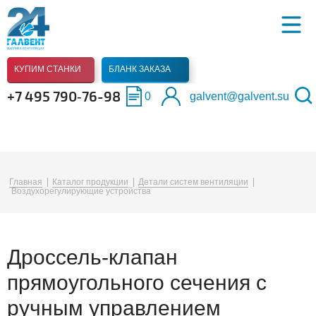
КУПИМ СТАНКИ
БЛАНК ЗАКАЗА
+7 495 790‑76-98
0
galvent@galvent.su
Главная
Каталог продукции
Детали систем вентиляции
Воздухорегулирующие устройства
Дроссель-клапан
прямоугольного сечения с
ручным управлением