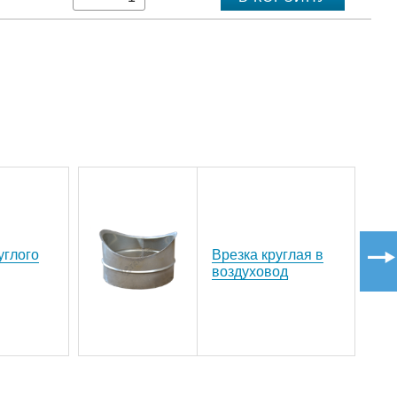
углого
Врезка круглая в
воздуховод