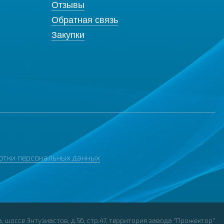
Отзывы
Обратная связь
Закупки
отки персональных данных
, шоссе Энтузиастов, д.56, стр.47, территория завода "Прожектор"