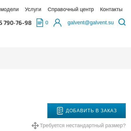
-модели
Услуги
Справочный центр
Контакты
5 790‑76-98
0
galvent@galvent.su
качать BIM-модели
качать BIM-модели
качать BIM-модели
олненные объекты
укция из нержавеющей стали
аска
тификаты
ьтры
тная связь
иляционные установки
ДОБАВИТЬ В ЗАКАЗ
Требуется нестандартный размер?