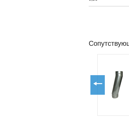
Сопутствую
Спирально-
навивной
воздуховод