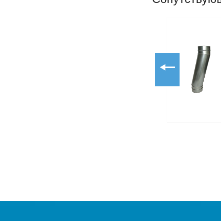
Спирально-
навивной
воздуховод