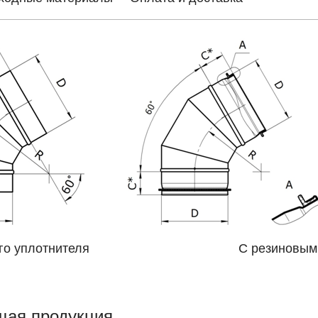
вого уплотнителя С резиновым упл
щая продукция