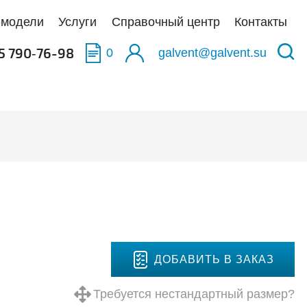
-модели
Услуги
Справочный центр
Контакты
5 790‑76-98
0
galvent@galvent.su
качать BIM-модели
качать BIM-модели
качать BIM-модели
олненные объекты
укция из нержавеющей стали
аска
тификаты
ьтры
тная связь
иляционные установки
ДОБАВИТЬ В ЗАКАЗ
Требуется нестандартный размер?