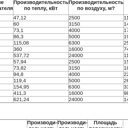
ие
Производительность
Производительность
ателя
по теплу, кВт
по воздуху, м?
47,12
2500
1
60
3150
1
73,1
4000
1
86,3
5000
1
115,08
6300
2
360
16000
7
537,72
24000
1
57,94
2500
1
73,82
3150
1
94,8
4000
2
119,4
5000
2
154,95
6300
3
411,3
16000
9
621,24
24000
1
Производи-
Производи-
Площадь