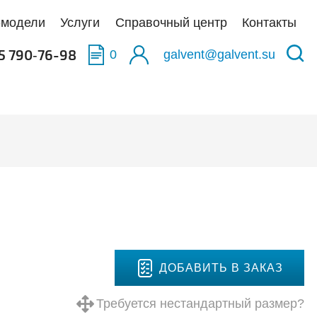
-модели
Услуги
Справочный центр
Контакты
5 790‑76-98
0
galvent@galvent.su
качать BIM-модели
качать BIM-модели
качать BIM-модели
олненные объекты
укция из нержавеющей стали
аска
тификаты
ьтры
тная связь
иляционные установки
ДОБАВИТЬ В ЗАКАЗ
Требуется нестандартный размер?