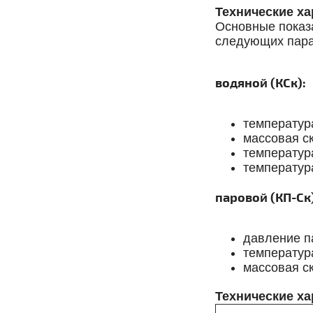
Технические х
Основные показ
следующих пара
водяной (КСк):
температур
массовая с
температур
температур
паровой (КП-Ск)
давление п
температур
массовая ск
Технические ха