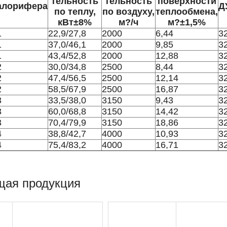
тельность
тельность
поверхности
алорифера
Д
по теплу,
по воздуху,
теплообмена,
кВт±8%
м?/ч
м?±1,5%
1
22,9/27,8
2000
6,44
3
1
37,0/46,1
2000
9,85
3
1
43,4/52,8
2000
12,88
3
2
30,0/34,8
2500
8,44
3
2
47,4/56,5
2500
12,14
3
2
58,5/67,9
2500
16,87
3
3
33,5/38,0
3150
9,43
3
3
60,0/68,8
3150
14,42
3
3
70,4/79,9
3150
18,86
3
4
38,8/42,7
4000
10,93
3
4
75,4/83,2
4000
16,71
3
щая продукция