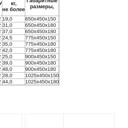
Габаритные
У
кг,
размеры,
не более
2
19,0
650х450х150
2
31,0
650х450х180
2
37,0
650x450x180
2
24,5
775x450x150
2
35,0
775x450x180
2
42,0
775x450x180
2
25,0
900x450x150
2
39,0
900x450x180
2
48,0
900x450x180
2
28,0
1025x450x150
2
44,0
1025x450x180