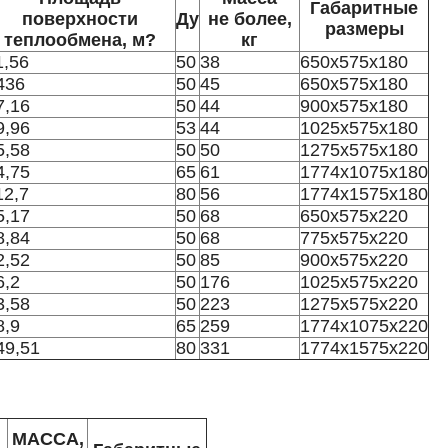
Габаритные
поверхности
Ду
не более,
размеры
теплообмена, м?
кг
1,56
50
38
650x575x180
436
50
45
650x575x180
7,16
50
44
900x575x180
9,96
53
44
1025x575x180
5,58
50
50
1275x575x180
4,75
65
61
1774x1075x180
12,7
80
56
1774x1575x180
5,17
50
68
650x575x220
8,84
50
68
775x575x220
2,52
50
85
900x575x220
6,2
50
176
1025x575x220
3,58
50
223
1275x575x220
8,9
65
259
1774x1075x220
49,51
80
331
1774x1575x220
МАССА,