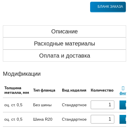
БЛАНК ЗАКАЗА
Описание
Расходные материалы
Оплата и доставка
Модификации
Толщина
Тип фланца
Вид изделия
Количество
металла, мм
филь
В
оц. ст. 0,5
Без шины
Стандартное
В
оц. ст. 0,5
Шина R20
Стандартное