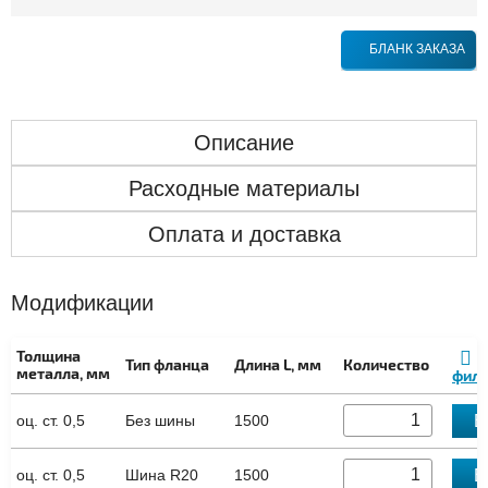
БЛАНК ЗАКАЗА
Описание
Расходные материалы
Оплата и доставка
Модификации
Толщина
Тип фланца
Длина L, мм
Количество
металла, мм
филь
В
оц. ст. 0,5
Без шины
1500
В
оц. ст. 0,5
Шина R20
1500