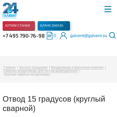
КУПИМ СТАНКИ
БЛАНК ЗАКАЗА
+7 495 790‑76-98
0
galvent@galvent.su
Главная
Каталог продукции
Воздуховоды и фасонные изделия
Сварные воздуховоды для систем дымоудаления
Круглые сварные воздуховоды
Отвод 15 градусов (круглый
сварной)