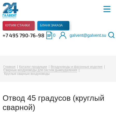
КУПИМ СТАНКИ
БЛАНК ЗАКАЗА
+7 495 790‑76-98
0
galvent@galvent.su
Главная
Каталог продукции
Воздуховоды и фасонные изделия
Сварные воздуховоды для систем дымоудаления
Круглые сварные воздуховоды
Отвод 45 градусов (круглый
сварной)