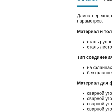
Длина переходо
параметров.
Материал и то
сталь рулон
сталь листо
Тип соединени
на фланцах
без фланце
Материал для 
сварной уг
сварной уг
сварной уг
сварной уг