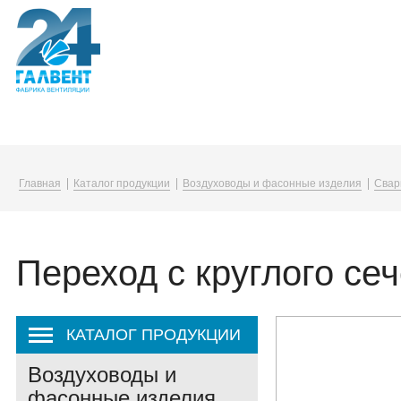
Компания
Каталог
Услуги
Главная
Каталог продукции
Воздуховоды и фасонные изделия
Свар
О компании
Воздуховоды и фасонные изделия
Упаковка в плёнку
Вакансии
Вентиляционные решетки и диффузо
Переход с круглого сеч
Корпоративная жизнь
Канальные нагреватели
Закупки
Монтажные принадлежности
КАТАЛОГ ПРОДУКЦИИ
Воздуховоды и
фасонные изделия