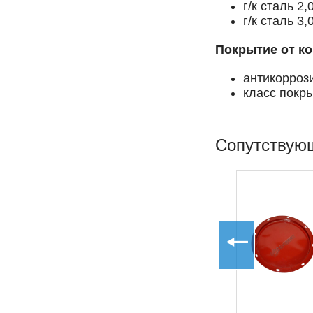
г/к сталь 2,
г/к сталь 3,
Покрытие от ко
антикорроз
класс покр
Сопутствую
Прямые участки
воздуховода
(сварные круглые)