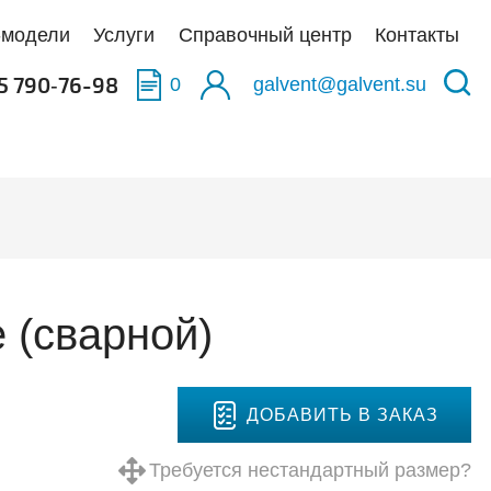
-модели
Услуги
Справочный центр
Контакты
5 790‑76-98
0
galvent@galvent.su
качать BIM-модели
качать BIM-модели
качать BIM-модели
ы
олненные объекты
укция из нержавеющей стали
аска
тификаты
ьтры
 (сварной)
тная связь
иляционные установки
ДОБАВИТЬ В ЗАКАЗ
Требуется нестандартный размер?